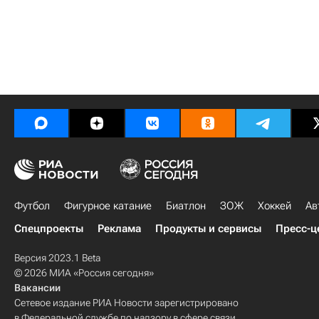
Футбол
Фигурное катание
Биатлон
ЗОЖ
Хоккей
Ав
Спецпроекты
Реклама
Продукты и сервисы
Пресс-ц
Версия 2023.1 Beta
© 2026 МИА «Россия сегодня»
Вакансии
Сетевое издание РИА Новости зарегистрировано
в Федеральной службе по надзору в сфере связи,