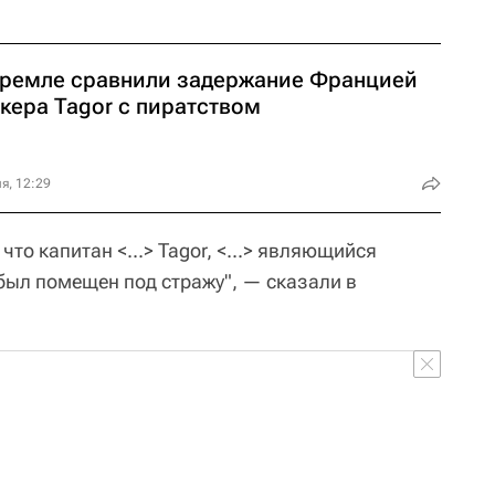
Кремле сравнили задержание Францией
кера Tagor с пиратством
я, 12:29
 что капитан <...> Tagor, <...> являющийся
был помещен под стражу", — сказали в