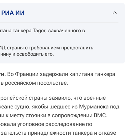
т РИА ИИ
тана танкера Tagor, захваченного в
ИД страны с требованием предоставить
нину и освободить его.
ти
. Во Франции задержали капитана танкера
 в российском посольстве.
вропейской страны заявило, что военные
кеане
судно, якобы шедшее из
Мурманска
под
и к месту стоянки в сопровождении ВМС.
овала уголовное расследование по
азательств принадлежности танкера и отказе