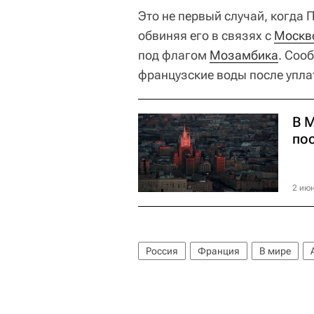
Это не первый случай, когда
обвиняя его в связях с
Москв
под флагом
Мозамбика
. Соо
французские воды после уплат
В 
по
2 июн
Россия
Франция
В мире