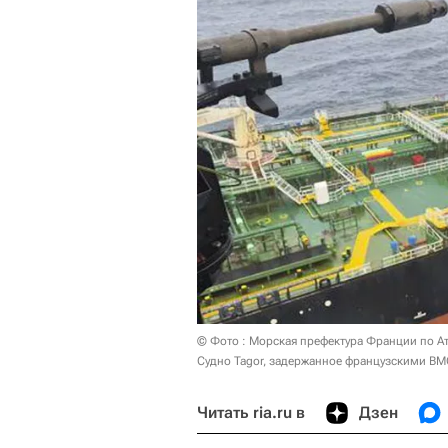
© Фото : Морская префектура Франции по А
Судно Tagor, задержанное французскими ВМ
Читать ria.ru в
Дзен