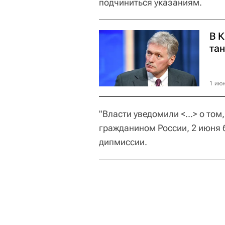
подчиниться указаниям.
В 
тан
1 июн
"Власти уведомили <...> о том,
гражданином России, 2 июня 
дипмиссии.