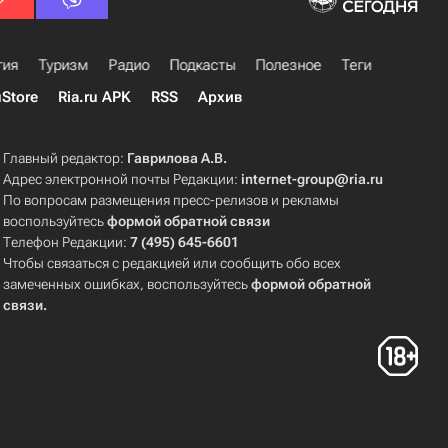
гия
Туризм
Радио
Подкасты
Полезное
Теги
uStore
Ria.ru APK
RSS
Архив
Главный редактор:
Гаврилова А.В.
Адрес электронной почты Редакции:
internet-group@ria.ru
По вопросам размещения пресс-релизов и рекламы
воспользуйтесь
формой обратной связи
Телефон Редакции:
7 (495) 645-6601
Чтобы связаться с редакцией или сообщить обо всех
замеченных ошибках, воспользуйтесь
формой обратной
связи
.