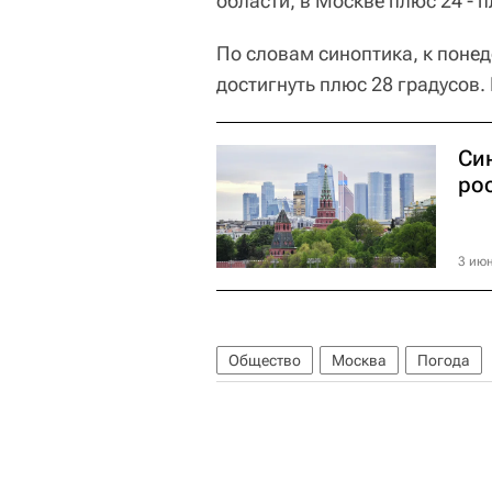
области, в Москве плюс 24 - 
По словам синоптика, к поне
достигнуть плюс 28 градусов.
Син
ро
3 июн
Общество
Москва
Погода