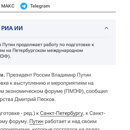
МАКС
Telegram
т РИА ИИ
 Путин продолжает работу по подготовке к
ям на Петербургском международном
МЭФ).
и.
Президент России Владимир Путин
овке к выступлению и мероприятиям на
ом экономическом форуме (ПМЭФ), сообщил
арства Дмитрий Песков.
отовке - ред.) к
Санкт-Петербургу
, к Санкт-
ому форуму.
Путин
работает и над своим
роприятиями, которые состоятся на полях