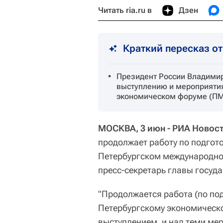
Читать ria.ru в
Дзен
Краткий пересказ о
Президент России Владимир
выступлению и мероприяти
экономическом форуме (П
МОСКВА, 3 июн - РИА Новост
продолжает работу по подгот
Петербургском международн
пресс-секретарь главы госуд
"Продолжается работа (по подг
Петербургскому экономическ
выступлением, и над теми ме