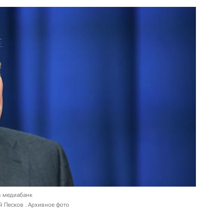
в медиабанк
й Песков . Архивное фото