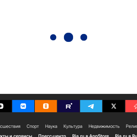
сшествия
Спорт
Наука
Культура
Недвижимость
Рели
кты и сервисы
Пресс-центр
Ria.ru в AppStore
Ria.ru в R