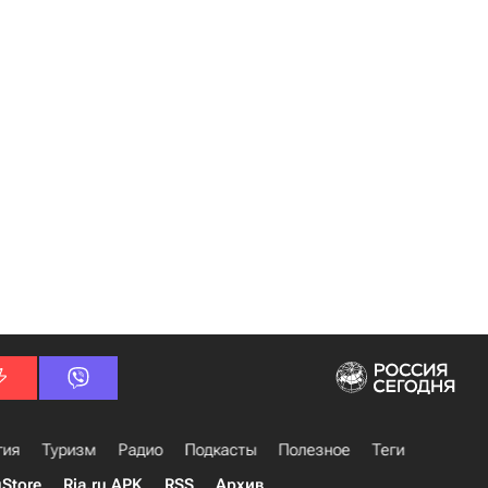
гия
Туризм
Радио
Подкасты
Полезное
Теги
uStore
Ria.ru APK
RSS
Архив