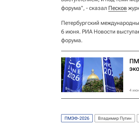
форума", - сказал
Песков
жур
Петербургский международны
6 июня. РИА Новости выступ
форума.
ПМ
эк
4 июн
ПМЭФ-2026
Владимир Путин