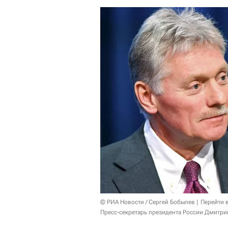
© РИА Новости / Сергей Бобылев
Перейти 
Пресс-секретарь президента России Дмитри