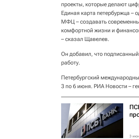
проекты, которые делают циф
Единая карта петербуржца – о
МФЦ – создавать современны
комфортной жизни и финансов
– сказал Щавелев.
Он добавил, что подписанны
работу.
Петербургский международный
3 по 6 июня. РИА Новости –
ПС
пр
3 июн