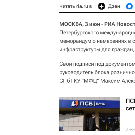
Читать ria.ru в
Дзен
МОСКВА, 3 июн - РИА Новос
Петербургского международн
меморандум о намерениях в 
инфраструктуры для граждан,
Свои подписи под документом
руководитель блока рознично
СПб ГКУ "МФЦ" Максим Алек
ПС
се
3 июн