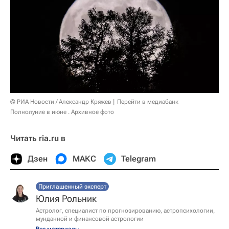
© РИА Новости / Александр Кряжев
Перейти в медиабанк
Полнолуние в июне . Архивное фото
Читать ria.ru в
Дзен
МАКС
Telegram
Приглашенный эксперт
Юлия Рольник
Астролог, специалист по прогнозированию, астропсихологии,
мунданной и финансовой астрологии
Все материалы