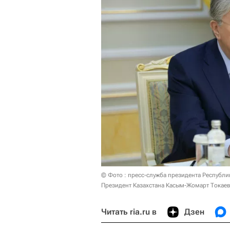
© Фото : пресс-служба президента Республи
Президент Казахстана Касым-Жомарт Токаев
Читать ria.ru в
Дзен