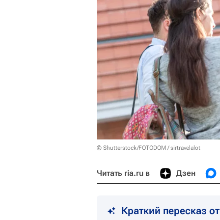
© Shutterstock/FOTODOM / sirtravelalot
Читать ria.ru в
Дзен
Краткий пересказ о