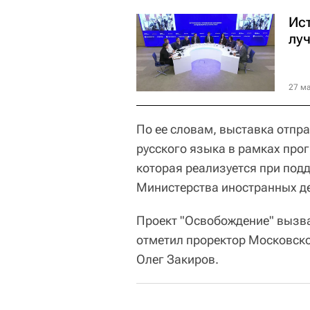
Ис
лу
27 ма
По ее словам, выставка отпр
русского языка в рамках про
которая реализуется при под
Министерства иностранных де
Проект "Освобождение" вызва
отметил проректор Московско
Олег Закиров.