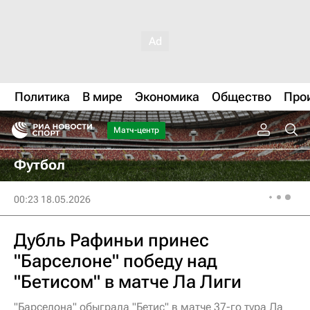
Политика
В мире
Экономика
Общество
Про
Матч-центр
Футбол
00:23 18.05.2026
Дубль Рафиньи принес
"Барселоне" победу над
"Бетисом" в матче Ла Лиги
"Барселона" обыграла "Бетис" в матче 37-го тура Ла