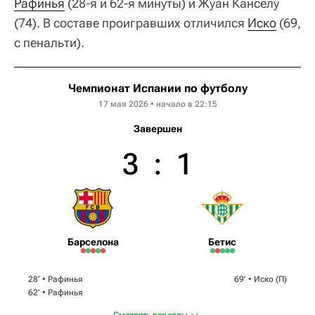
Рафинья
(28-я и 62-я минуты) и Жуан Канселу
(74). В составе проигравших отличился
Иско
(69,
с пенальти).
Чемпионат Испании по футболу
17 мая 2026 • начало в 22:15
Завершен
3
:
1
Барселона
Бетис
28‎’‎ •
Рафинья
69‎’‎ •
Иcкo
(П)
62‎’‎ •
Рафинья
Смотреть все голы