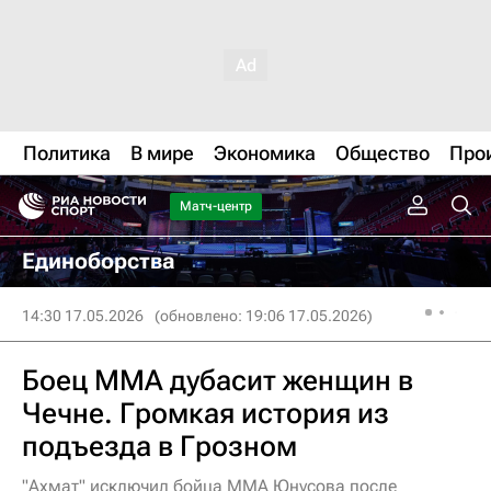
Политика
В мире
Экономика
Общество
Про
Матч-центр
Единоборства
14:30 17.05.2026
(обновлено: 19:06 17.05.2026)
Боец ММА дубасит женщин в
Чечне. Громкая история из
подъезда в Грозном
"Ахмат" исключил бойца ММА Юнусова после