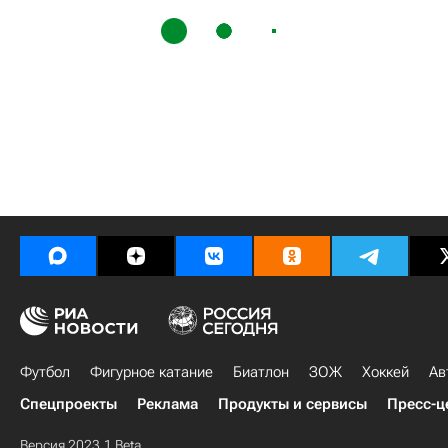
Футбол
Фигурное катание
Биатлон
ЗОЖ
Хоккей
Ав
Спецпроекты
Реклама
Продукты и сервисы
Пресс-ц
Версия 2023.1 Beta