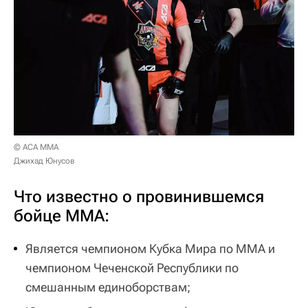
© АСА ММА
Джихад Юнусов
Что известно о провинившемся
бойце ММА:
Является чемпионом Кубка Мира по ММА и
чемпионом Чеченской Республики по
смешанным единоборствам;