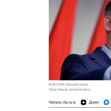
© REUTERS / Bernadett Szabo
Петер Мадьяр. Архивное фото
Читать ria.ru в
Дзен