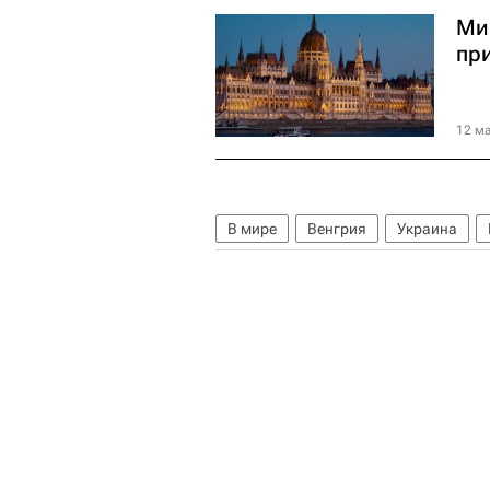
Ми
пр
12 ма
В мире
Венгрия
Украина