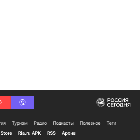
гия
Туризм
Радио
Подкасты
Полезное
Теги
uStore
Ria.ru APK
RSS
Архив