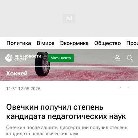
Политика
В мире
Экономика
Общество
Про
Матч-центр
Хоккей
11:31 12.05.2026
Овечкин получил степень
кандидата педагогических наук
Овечкин после защиты диссертации получил степень
кандидата педагогических наук