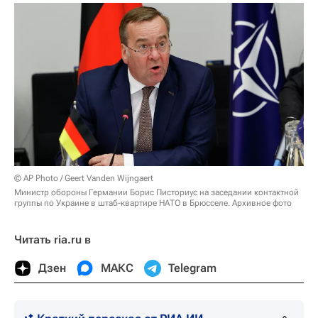
© AP Photo / Geert Vanden Wijngaert
Министр обороны Германии Борис Писториус на заседании контактной
группы по Украине в штаб-квартире НАТО в Брюсселе. Архивное фото
Читать ria.ru в
Дзен
МАКС
Telegram