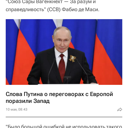
"Союз Сары Вагенкнехт — За разум и
справедливость" (ССВ) Фабио де Маси.
Слова Путина о переговорах с Европой
поразили Запад
10 мая, 08:43
"Было большой ошибкой не использовать такого