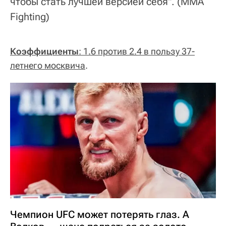
чтобы стать лучшей версией себя".
(MMA
Fighting)
Коэффициенты
: 1.6 против 2.4 в пользу 37-
летнего москвича
.
Чемпион UFC может потерять глаз. А