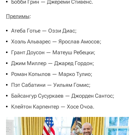
Бобби Грин — Джереми Стивенс.
Прелимы
:
Атеба Готье — Оззи Диас;
Хоэль Альварес — Ярослав Амосов;
Грант Доусон — Матеуш Ребецки;
Джим Миллер — Джаред Гордон;
Роман Копылов — Марко Тулио;
Пэт Сабатини — Уильям Гомис;
Байсангур Сусуркаев — Джорден Сантос;
Клейтон Карпентер — Хосе Очоа.