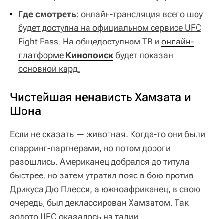
Где смотреть
: онлайн-трансляция всего шоу
будет доступна на официальном сервисе UFC
Fight Pass. На общедоступном ТВ и
онлайн-
платформе 
Кинопоиск
будет показан
основной кард.
Чистейшая ненависть Хамзата и
Шона
Если не сказать — животная. Когда-то они были
спарринг-партнерами, но потом дороги
разошлись. Американец добрался до титула
быстрее, но затем утратил пояс в бою против
Дрикуса Дю Плесси, а южноафриканец, в свою
очередь, был деклассирован Хамзатом. Так
золото UFC оказалось на талии