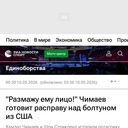
Политика
В мире
Экономика
Общество
Про
Матч-центр
Единоборства
00:30 10.05.2026
(обновлено: 03:56 10.05.2026)
"Размажу ему лицо!" Чимаев
готовит расправу над болтуном
из США
Хамзат Чимаев и Шон Стрикленд устроили потасовку