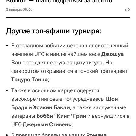
Волков — шанс подраться за золото
3 января, 08:00
Другие топ-афиши турнира:
В соглавном событии вечера новоиспеченный
чемпион UFC в наилегчайшем весе
Джошуа
Ван
проведет первую защиту титула. Но
фаворитом открывается японский претендент
Тацуро Таира
;
Также в основном карде подерутся
высокорейтинговые полусредневесы
Шон
Брэди
и
Хоакин Бакли
, а также заслуженные
ветераны
Бобби "Кинг" Грин
и вернувшийся в
UFC
Джереми Стивенс
;
В прелимах болеем за наших
Романа