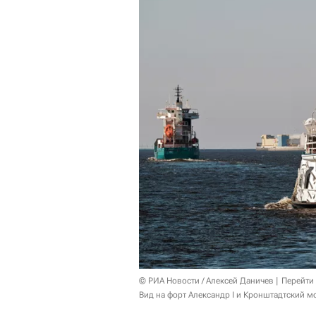
© РИА Новости / Алексей Даничев
Перейти
Вид на форт Александр I и Кронштадтский м