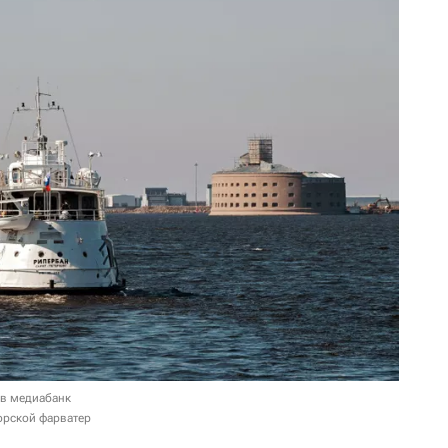
 в медиабанк
орской фарватер