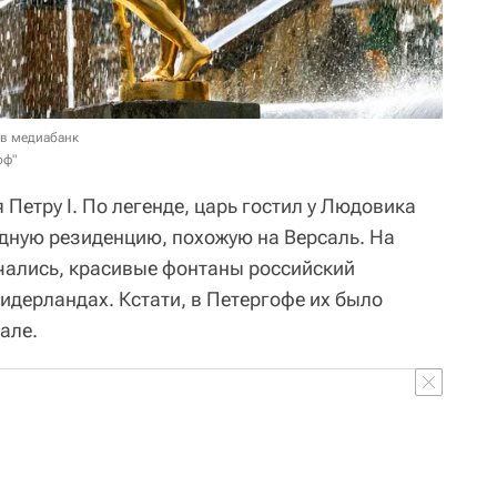
 в медиабанк
оф"
Петру I. По легенде, царь гостил у Людовика
одную резиденцию, похожую на Версаль. На
чались, красивые фонтаны российский
идерландах. Кстати, в Петергофе их было
але.