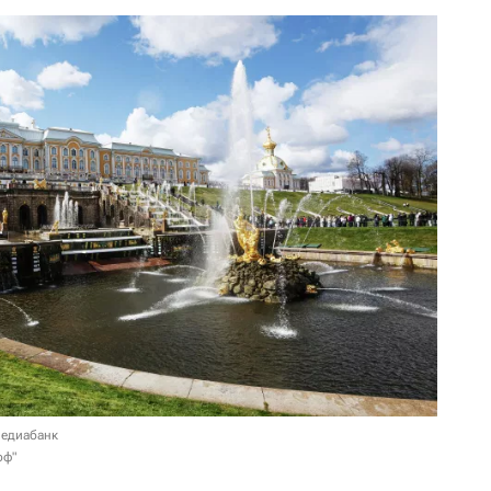
медиабанк
оф"