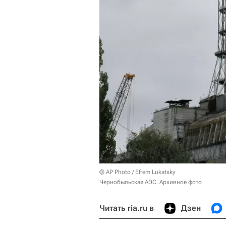
© AP Photo / Efrem Lukatsky
Чернобыльская АЭС. Архивное фото
Читать ria.ru в
Дзен