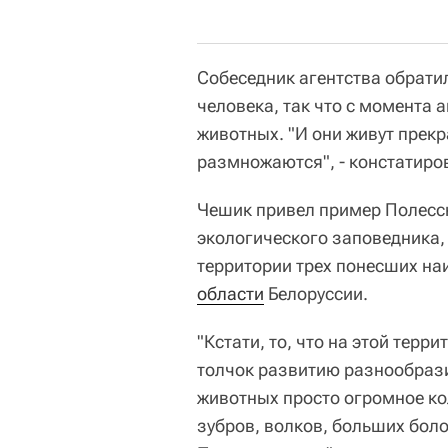
Собеседник агентства обрати
человека, так что с момента
животных. "И они живут прек
размножаются", - констатиро
Чешик привел пример Полесс
экологического заповедника,
территории трех понесших н
области
Белоруссии.
"Кстати, то, что на этой терри
толчок развитию разнообрази
животных просто огромное кол
зубров, волков, больших бол