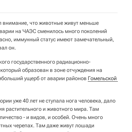
л внимание, что животные живут меньше
 аварии на ЧАЭС сменилось много поколений
расно, иммунный статус имеют замечательный,
вал он.
кого государственного радиационно-
 который образован в зоне отчуждения на
аибольший ущерб от аварии районов
Гомельской 
тории уже 40 лет не ступала нога человека, дало
я растительного и животного мира. Там
ичество - и видов, и особей. Очень много
отных черепах. Там даже живут лошади