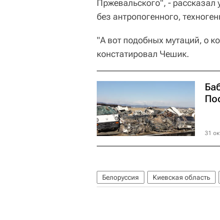
Пржевальского", - рассказал 
без антропогенного, техноген
"А вот подобных мутаций, о к
констатировал Чешик.
Ба
По
31 ок
Белоруссия
Киевская область