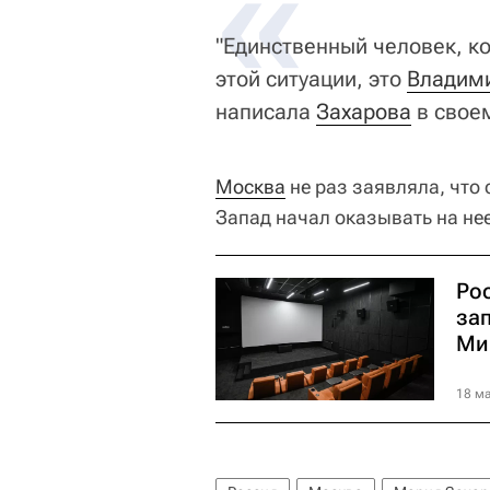
«
"Единственный человек, к
этой ситуации, это
Владим
написала
Захарова
в свое
Москва
не раз заявляла, что
Запад начал оказывать на нее
Ро
за
Ми
18 ма