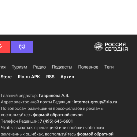
гия
Туризм
Радио
Подкасты
Полезное
Теги
uStore
Ria.ru APK
RSS
Архив
Главный редактор:
Гаврилова А.В.
Адрес электронной почты Редакции:
internet-group@ria.ru
По вопросам размещения пресс-релизов и рекламы
воспользуйтесь
формой обратной связи
Телефон Редакции:
7 (495) 645-6601
Чтобы связаться с редакцией или сообщить обо всех
замеченных ошибках, воспользуйтесь
формой обратной