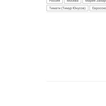
Россия
Москва
Мария Захар
Тимати (Тимур Юнусов)
Евросою