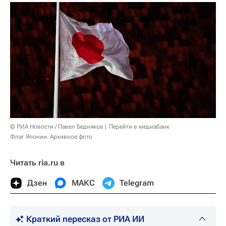
© РИА Новости / Павел Бедняков
Перейти в медиабанк
Флаг Японии. Архивное фото
Читать ria.ru в
Дзен
МАКС
Telegram
Краткий пересказ от РИА ИИ