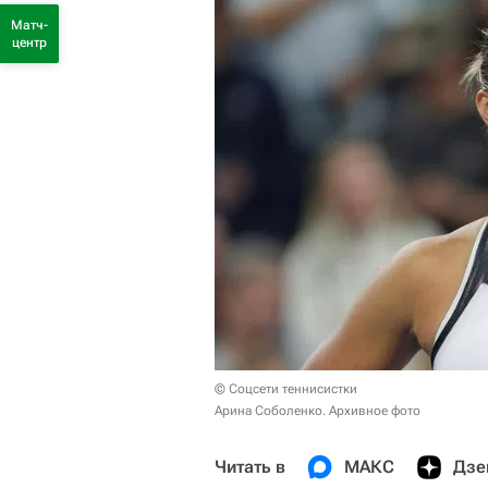
Матч-
центр
© Соцсети теннисистки
Арина Соболенко. Архивное фото
Читать в
МАКС
Дзе