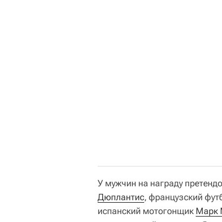
У мужчин на награду претенд
Дюплантис
, французский фут
испанский мотогонщик
Марк 