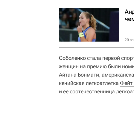
Ан
че
20 ап
Соболенко
стала первой спор
женщин на премию были номи
Айтана Бонмати, американск
кенийская легкоатлетка
Фейт
и ее соотечественница легко