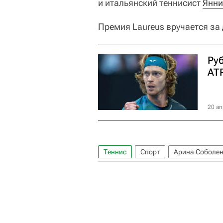
и итальянский теннисист
Янни
Премия Laureus вручается за 
Руб
AT
20 ап
Теннис
Спорт
Арина Соболе