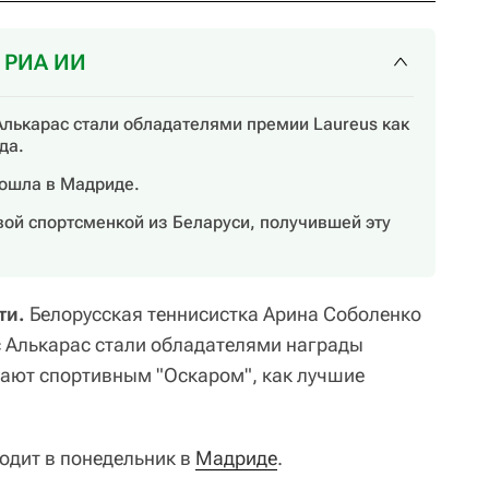
т РИА ИИ
Алькарас стали обладателями премии Laureus как
да.
ошла в Мадриде.
вой спортсменкой из Беларуси, получившей эту
ти.
Белорусская теннисистка Арина Соболенко
с Алькарас стали обладателями награды
вают спортивным "Оскаром", как лучшие
одит в понедельник в
Мадриде
.