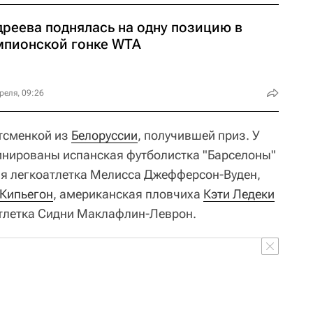
дреева поднялась на одну позицию в
мпионской гонке WTA
реля, 09:26
тсменкой из
Белоруссии
, получившей приз. У
нированы испанская футболистка "Барселоны"
ая легкоатлетка Мелисса Джефферсон-Вуден,
 Кипьегон
, американская пловчиха
Кэти Ледеки
атлетка Сидни Маклафлин-Леврон.