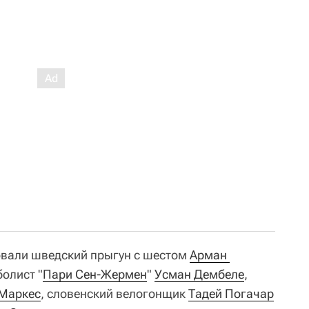
овали шведский прыгун с шестом
Арман 
болист "
Пари Сен-Жермен
"
Усман Дембеле
,
Маркес
, словенский велогонщик
Тадей Погачар