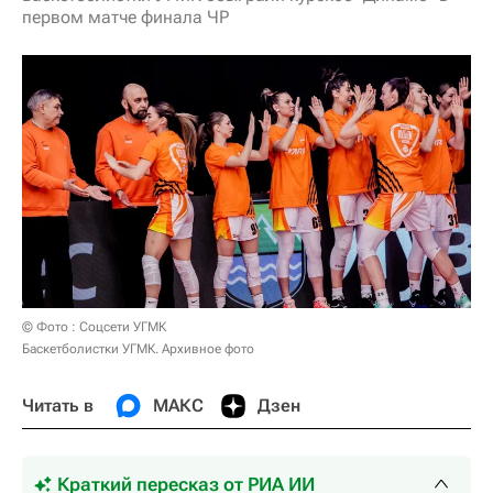
первом матче финала ЧР
© Фото : Соцсети УГМК
Баскетболистки УГМК. Архивное фото
Читать в
МАКС
Дзен
Краткий пересказ от РИА ИИ