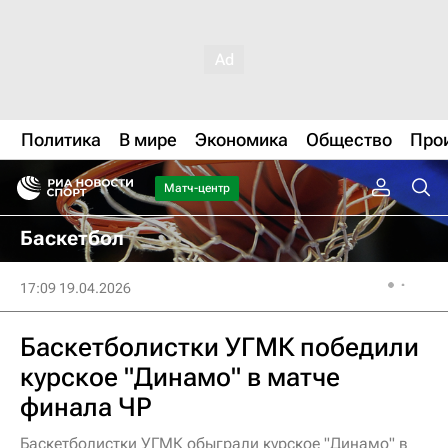
Политика
В мире
Экономика
Общество
Про
Матч-центр
Баскетбол
17:09 19.04.2026
Баскетболистки УГМК победили
курское "Динамо" в матче
финала ЧР
Баскетболистки УГМК обыграли курское "Динамо" в