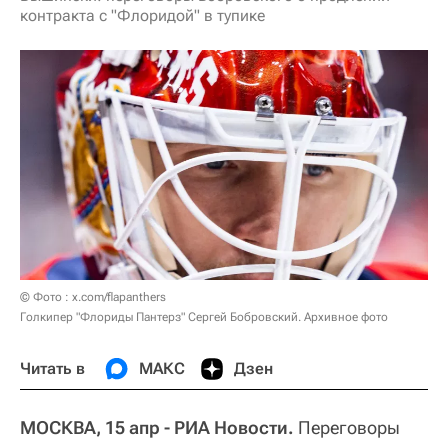
контракта с "Флоридой" в тупике
© Фото : x.com/flapanthers
Голкипер "Флориды Пантерз" Сергей Бобровский. Архивное фото
Читать в
МАКС
Дзен
МОСКВА, 15 апр - РИА Новости.
Переговоры