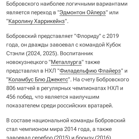
Бобровского наиболее логичными вариантами
является переход в "
Эдмонтон Ойлерз
" или
"
Каролину Харрикейнз
".
Бобровский представляет "Флориду" с 2019
года, он дважды завоевал с командой Кубок
Стэнли (2024, 2025). Воспитанник
новокузнецкого "
Металлурга
" также
представлял в НХЛ "
Филадельфию Флайерз
" и
"
Коламбус Блю Джекетс
". На счету Бобровского
806 матчей в регулярных чемпионатах НХЛ и
456 побед, что является наилучшим
показателем среди российских вратарей.
В составе национальной команды Бобровский
стал чемпионом мира 2014 года, а также
завоевал серебро (2015) и бронзу (2016)