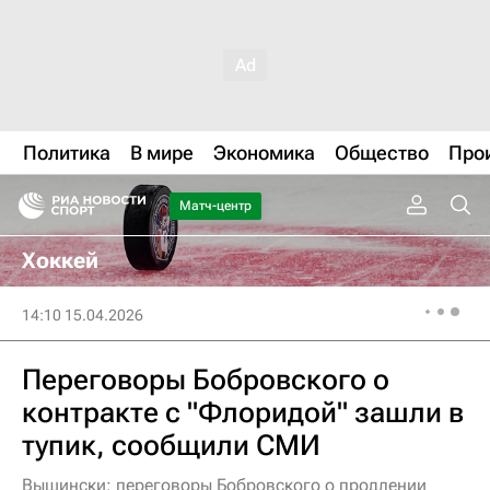
Политика
В мире
Экономика
Общество
Про
Матч-центр
Хоккей
14:10 15.04.2026
Переговоры Бобровского о
контракте с "Флоридой" зашли в
тупик, сообщили СМИ
Вышински: переговоры Бобровского о продлении