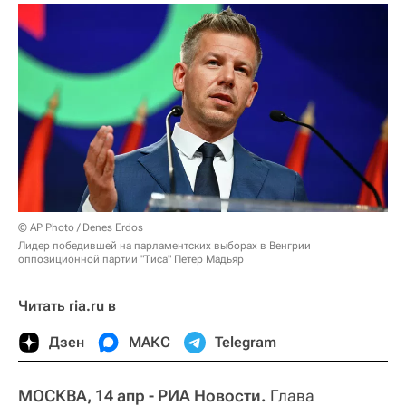
© AP Photo / Denes Erdos
Лидер победившей на парламентских выборах в Венгрии
оппозиционной партии "Тиса" Петер Мадьяр
Читать ria.ru в
Дзен
МАКС
Telegram
МОСКВА, 14 апр - РИА Новости.
Глава