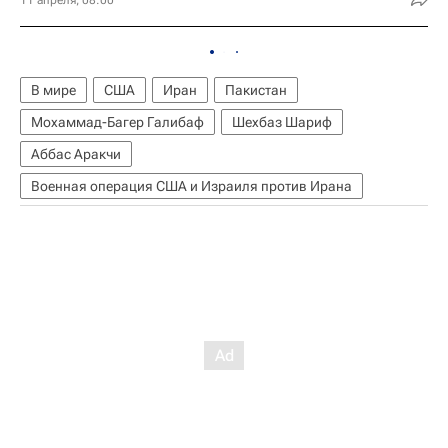
В мире
США
Иран
Пакистан
Мохаммад-Багер Галибаф
Шехбаз Шариф
Аббас Аракчи
Военная операция США и Израиля против Ирана