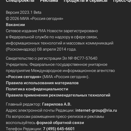
Спецпроекты
Реклама
Продукты и сервисы
Пресс-ц
Версия 2023.1 Beta
© 2026 МИА «Россия сегодня»
Вакансии
Сетевое издание РИА Новости зарегистрировано
в Федеральной службе по надзору в сфере связи,
информационных технологий и массовых коммуникаций
(Роскомнадзор) 08 апреля 2014 года.
Свидетельство о регистрации Эл № ФС77-57640
Учредитель: Федеральное государственное унитарное
предприятие Международное информационное агентство
«Россия сегодня»
(МИА «Россия сегодня»).
Правила использования материалов
Политика конфиденциальности
Правила применения рекомендательных технологий
Главный редактор:
Гаврилова А.В.
Адрес электронной почты Редакции:
internet-group@ria.ru
По вопросам размещения пресс-релизов и рекламы
воспользуйтесь
формой обратной связи
Телефон Редакции:
7 (495) 645-6601