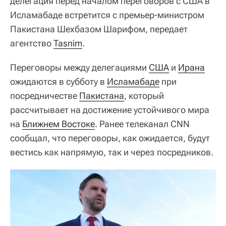
делегация перед началом переговоров с США в
Исламабаде встретится с премьер-министром
Пакистана Шехбазом Шарифом, передает
агентство
Tasnim
.
Переговоры между делегациями
США
и
Ирана
ожидаются в субботу в
Исламабаде
при
посредничестве
Пакистана
, который
рассчитывает на достижение устойчивого мира
на
Ближнем Востоке
. Ранее телеканал CNN
сообщал, что переговоры, как ожидается, будут
вестись как напрямую, так и через посредников.