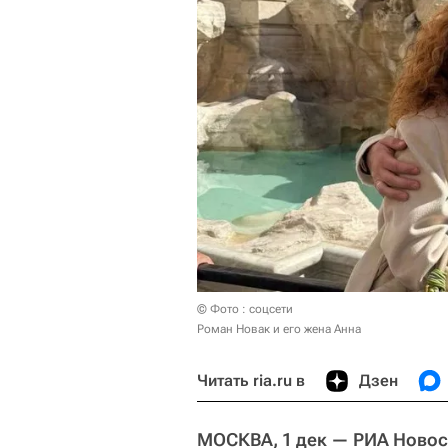
© Фото : соцсети
Роман Новак и его жена Анна
Читать ria.ru в
Дзен
МОСКВА, 1 дек — РИА Новос