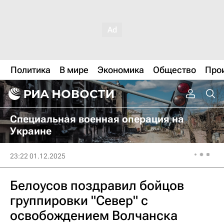
Политика
В мире
Экономика
Общество
Про
Специальная военная операция на
Украине
23:22 01.12.2025
Белоусов поздравил бойцов
группировки "Север" с
освобождением Волчанска