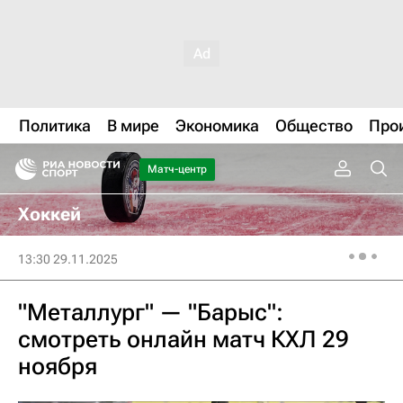
Политика
В мире
Экономика
Общество
Про
Матч-центр
Хоккей
13:30 29.11.2025
"Металлург" — "Барыс":
смотреть онлайн матч КХЛ 29
ноября