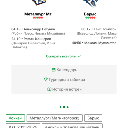
Металлург Мг
Барыс
04:18 •
Александр Петунин
00:17 •
Тайс Томпсон
(
Робин Пресс
,
Никита Михайлис
)
(
Всеволод Логвин
,
Макс
Уиллман
)
24:10 •
Роман Канцеров
48:50 •
Максим Мухаметов
(
Дмитрий Силантьев
,
Илья
Набоков
)
Смотреть все голы
Календарь
Турнирная таблица
История встреч
Хоккей
Металлург (Магнитогорск)
Барыс
КХЛ 2025-2026
Анонсы и трансляции матчей