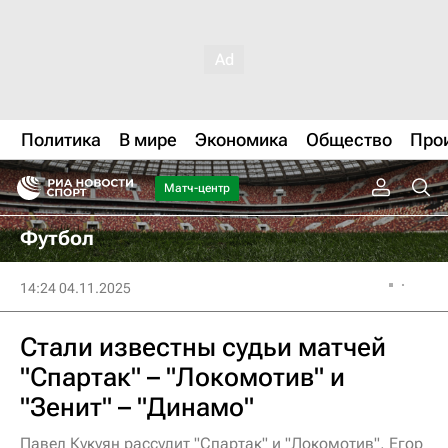
Политика
В мире
Экономика
Общество
Про
Матч-центр
Футбол
14:24 04.11.2025
Стали известны судьи матчей
"Спартак" – "Локомотив" и
"Зенит" – "Динамо"
Павел Кукуян рассудит "Спартак" и "Локомотив", Егор