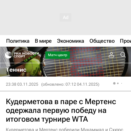
Политика
В мире
Экономика
Общество
Про
Матч-центр
Теннис
23:38 03.11.2025
(обновлено: 07:12 04.11.2025)
Кудерметова в паре с Мертенс
одержала первую победу на
итоговом турнире WTA
Кудерметова и Мертенс победили Мухаммад и Схюрс