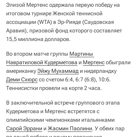
Элизой Мертенс одержала первую победу на
итоговом турнире Женской теннисной
ассоциации (WTA) в Эр-Рияде (Саудовская
Аравия), призовой фонд которого составляет
15,5 миллиона долларов.
Во втором матче группы
Мартины 
Навратиловой Кудерметова
и
Мертенс
обыграли
американку
Эйжу Мухаммад
и нидерландку
Деми Схюрс
со счетом 6:4, 6:7 (6:8), 10:6.
Теннисистки провели на корте 2 часа.
В заключительной встрече группового этапа
Кудерметова и Мертенс встретятся с
олимпийскими чемпионками итальянками
Сарой Эррани
и
Жасмин Паолини
. У обеих пар
по одной победе и одному поражению.