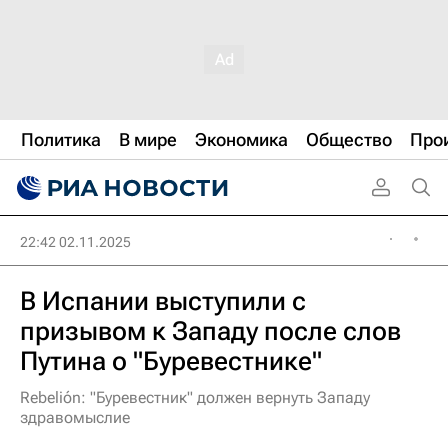
Политика
В мире
Экономика
Общество
Про
22:42 02.11.2025
В Испании выступили с
призывом к Западу после слов
Путина о "Буревестнике"
Rebelión: "Буревестник" должен вернуть Западу
здравомыслие