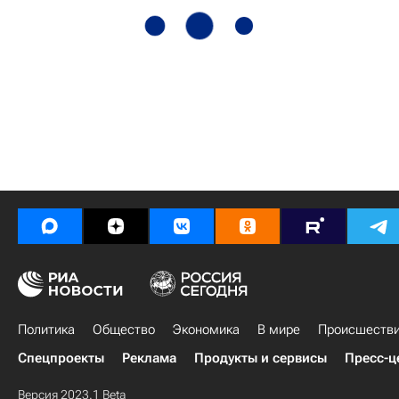
Политика
Общество
Экономика
В мире
Происшеств
Спецпроекты
Реклама
Продукты и сервисы
Пресс-ц
Версия 2023.1 Beta