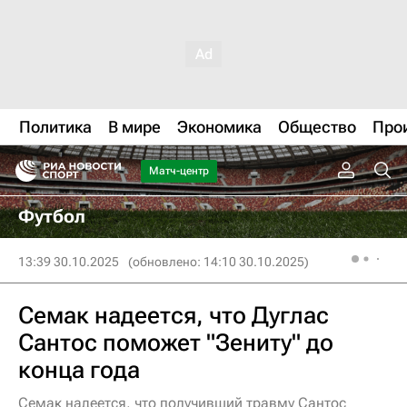
Политика
В мире
Экономика
Общество
Про
Матч-центр
Футбол
13:39 30.10.2025
(обновлено: 14:10 30.10.2025)
Семак надеется, что Дуглас
Сантос поможет "Зениту" до
конца года
Семак надеется, что получивший травму Сантос