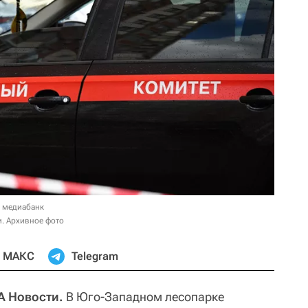
в медиабанк
. Архивное фото
МАКС
Telegram
А Новости.
В Юго-Западном лесопарке