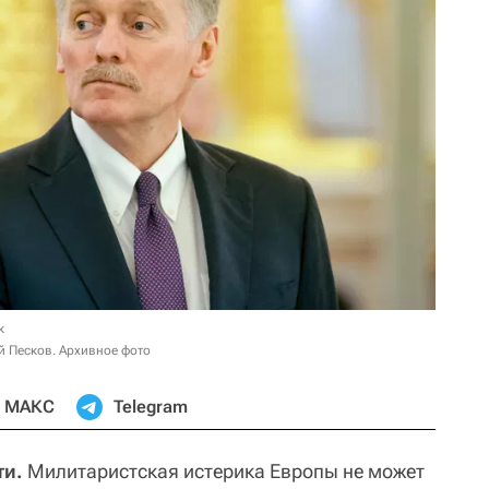
к
й Песков. Архивное фото
МАКС
Telegram
ти.
Милитаристская истерика Европы не может