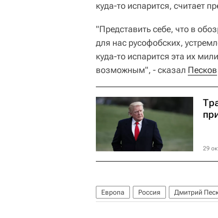
куда-то испарится, считает п
"Представить себе, что в обо
для нас русофобских, устремл
куда-то испарится эта их мил
возможным", - сказал
Песков
Тр
пр
29 ок
Европа
Россия
Дмитрий Пес