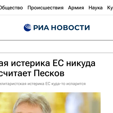
Общество
Происшествия
Армия
Наука
Ку
я истерика ЕС никуда
 считает Песков
литаристская истерика ЕС куда-то испарится