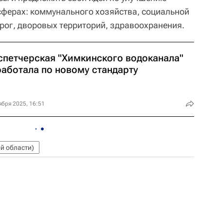
сферах: коммунального хозяйства, социальной
орог, дворовых территорий, здравоохранения.
спетчерская "Химкинского водоканала"
работала по новому стандарту
ября 2025, 16:51
й области)