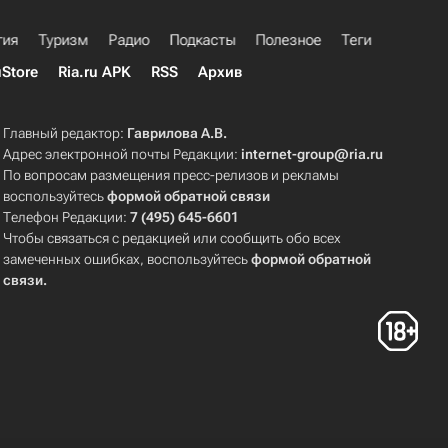
гия
Туризм
Радио
Подкасты
Полезное
Теги
uStore
Ria.ru APK
RSS
Архив
Главный редактор:
Гаврилова А.В.
Адрес электронной почты Редакции:
internet-group@ria.ru
По вопросам размещения пресс-релизов и рекламы
воспользуйтесь
формой обратной связи
Телефон Редакции:
7 (495) 645-6601
Чтобы связаться с редакцией или сообщить обо всех
замеченных ошибках, воспользуйтесь
формой обратной
связи
.