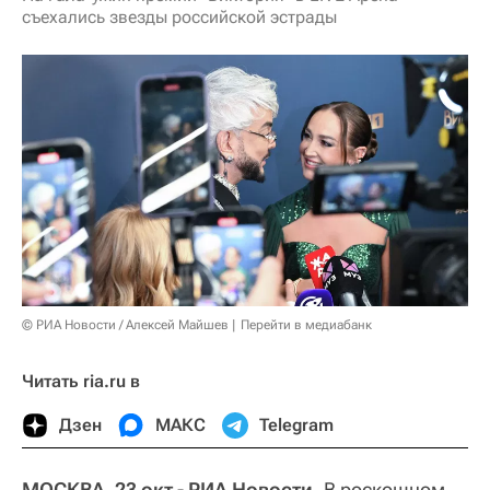
съехались звезды российской эстрады
© РИА Новости / Алексей Майшев
Перейти в медиабанк
Читать ria.ru в
Дзен
МАКС
Telegram
МОСКВА, 23 окт - РИА Новости.
В роскошном