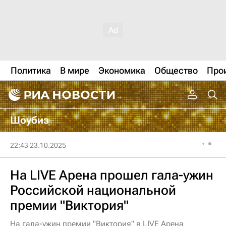
Политика
В мире
Экономика
Общество
Про
Шоубиз
22:43 23.10.2025
На LIVE Арена прошел гала-ужин
Российской национальной
премии "Виктория"
На гала-ужин премии "Виктория" в LIVE Арена