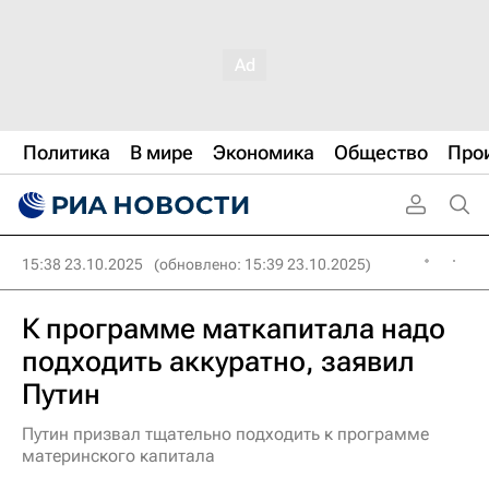
Политика
В мире
Экономика
Общество
Про
15:38 23.10.2025
(обновлено: 15:39 23.10.2025)
К программе маткапитала надо
подходить аккуратно, заявил
Путин
Путин призвал тщательно подходить к программе
материнского капитала