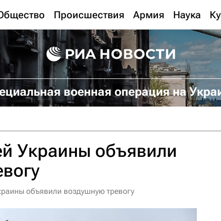
Общество
Происшествия
Армия
Наука
Ку
ециальная военная операция на Укра
ей Украины объявили
евогу
Украины объявили воздушную тревогу