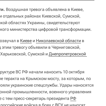
ти.
Воздушная тревога объявлена в Киеве,
и отдельных районах Киевской, Сумской,
кой областях Украины, свидетельствуют
ского министерства цифровой трансформации.
розвучал в
Киеве
и
Николаевской области
в
ед этим тревогу объявили в Черниговской,
 Харьковской, Сумской и
Днепропетровской 
руктуре ВС РФ начали наносить 10 октября
сле теракта на Крымском мосту, за которым, по
стояли украинские спецслужбы. Удары наносятся
ронной промышленности, военного управления
те с тем пресс-секретарь президента
РФ
 российские войска в боях с
ВСУ
не наносят