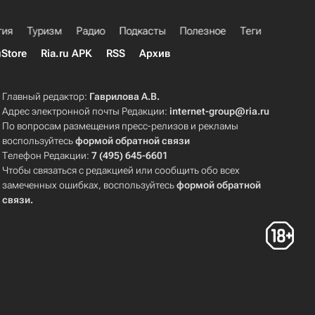
гия
Туризм
Радио
Подкасты
Полезное
Теги
uStore
Ria.ru APK
RSS
Архив
Главный редактор:
Гаврилова А.В.
Адрес электронной почты Редакции:
internet-group@ria.ru
По вопросам размещения пресс-релизов и рекламы
воспользуйтесь
формой обратной связи
Телефон Редакции:
7 (495) 645-6601
Чтобы связаться с редакцией или сообщить обо всех
замеченных ошибках, воспользуйтесь
формой обратной
связи
.