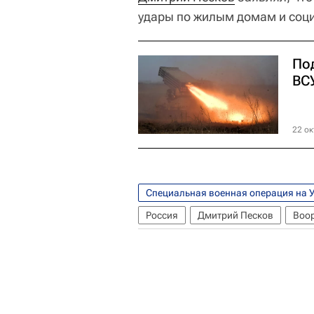
удары по жилым домам и соци
По
ВС
22 ок
Специальная военная операция на 
Россия
Дмитрий Песков
Воо