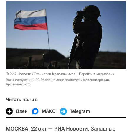
© РИА Новости / Станислав Красильников
Перейти в медиабанк
Военнослужащий ВС России в зоне проведения спецоперации.
Архивное фото
Читать ria.ru в
Дзен
МАКС
Telegram
МОСКВА, 22 окт — РИА Новости.
Западные