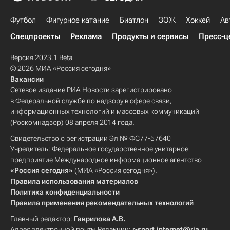
Футбол
Фигурное катание
Биатлон
ЗОЖ
Хоккей
Ав
Спецпроекты
Реклама
Продукты и сервисы
Пресс-ц
Версия 2023.1 Beta
© 2026 МИА «Россия сегодня»
Вакансии
Сетевое издание РИА Новости зарегистрировано
в Федеральной службе по надзору в сфере связи,
информационных технологий и массовых коммуникаций
(Роскомнадзор) 08 апреля 2014 года.
Свидетельство о регистрации Эл № ФС77-57640
Учредитель: Федеральное государственное унитарное
предприятие Международное информационное агентство
«Россия сегодня»
(МИА «Россия сегодня»).
Правила использования материалов
Политика конфиденциальности
Правила применения рекомендательных технологий
Главный редактор:
Гаврилова А.В.
Адрес электронной почты Редакции:
r-sport.internet@ria.ru