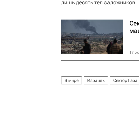
лишь десять тел заложников.
Се
ма
17 ок
В мире
Израиль
Сектор Газа