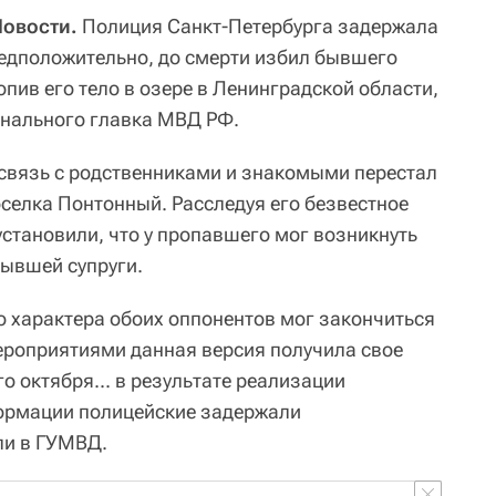
Новости.
Полиция Санкт-Петербурга задержала
редположительно, до смерти избил бывшего
пив его тело в озере в Ленинградской области,
онального главка МВД РФ.
а связь с родственниками и знакомыми перестал
оселка Понтонный. Расследуя его безвестное
установили, что у пропавшего мог возникнуть
ывшей супруги.
о характера обоих оппонентов мог закончиться
ероприятиями данная версия получила свое
 октября... в результате реализации
ормации полицейские задержали
ли в ГУМВД.