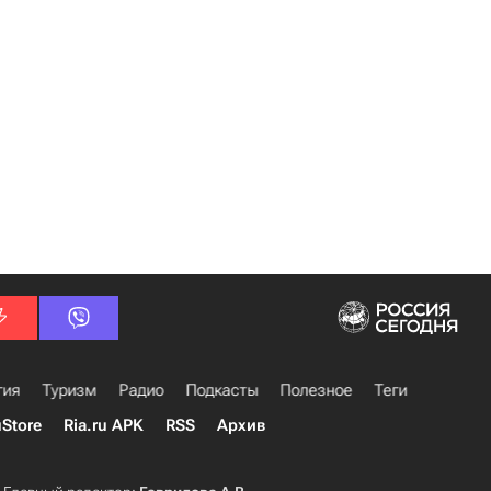
гия
Туризм
Радио
Подкасты
Полезное
Теги
uStore
Ria.ru APK
RSS
Архив