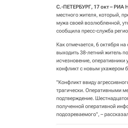
С.-ПЕТЕРБУРГ, 17 окт – РИА 
местного жителя, который, п
мужа своей возлюбленной, уто
сообщила пресс-служба реги
Как отмечается, 6 октября н
выходить 38-летний житель п
исчезновение, оперативники 
конфликт с новым ухажером б
"Конфликт ввиду агрессивног
трагически. Оперативными м
подтверждение. Шестнадцатого
полученной оперативной инф
подозреваемого", – рассказа