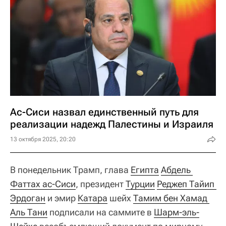
Ас-Сиси назвал единственный путь для
реализации надежд Палестины и Израиля
13 октября 2025, 20:20
В понедельник Трамп, глава
Египта
Абдель 
Фаттах ас-Сиси
, президент
Турции
Реджеп Тайип 
Эрдоган
и эмир
Катара
шейх
Тамим бен Хамад 
Аль Тани
подписали на саммите в
Шарм-эль-