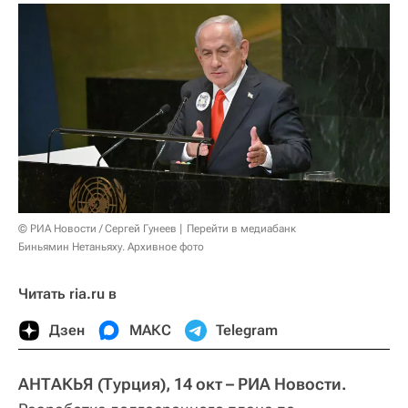
© РИА Новости / Сергей Гунеев
Перейти в медиабанк
Биньямин Нетаньяху. Архивное фото
Читать ria.ru в
Дзен
МАКС
Telegram
АНТАКЬЯ (Турция), 14 окт – РИА Новости.