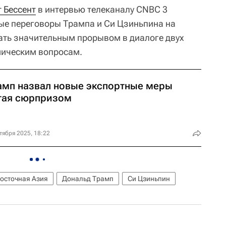
т Бессент
в интервью телеканалу CNBC 3
ые переговоры Трампа и Си Цзиньпина на
ать значительным прорывом в диалоге двух
мическим вопросам.
амп назвал новые экспортные меры
тая сюрпризом
тября 2025, 18:22
осточная Азия
Дональд Трамп
Си Цзиньпин