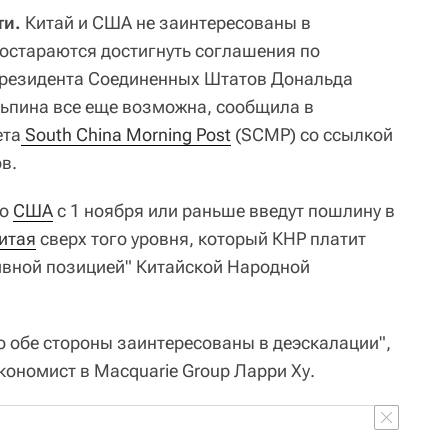
ти.
Китай и США не заинтересованы в
постараются достигнуть соглашения по
президента Соединенных Штатов Дональда
ьпина все еще возможна, сообщила в
ета
 South China Morning Post
(SCMP) со ссылкой
в.
то
США
с 1 ноября или раньше введут пошлину в
итая
сверх того уровня, который КНР платит
сивной позицией" Китайской Народной
о обе стороны заинтересованы в деэскалации",
кономист в Macquarie Group Ларри Ху.