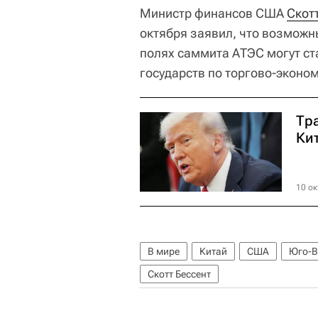
Министр финансов США
Скот
октября заявил, что возможн
полях саммита АТЭС могут ст
государств по торгово-эконо
Тр
Ки
10 ок
В мире
Китай
США
Юго-В
Скотт Бессент