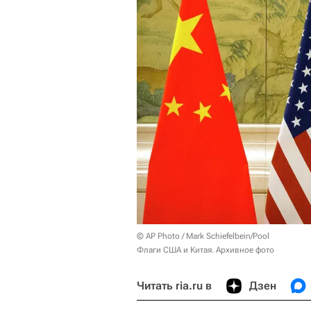
© AP Photo / Mark Schiefelbein/Pool
Флаги США и Китая. Архивное фото
Читать ria.ru в
Дзен