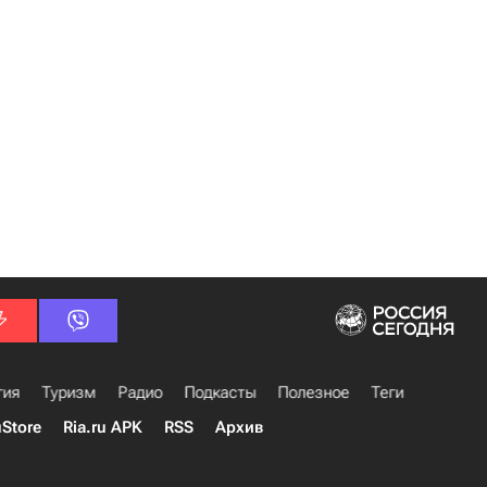
гия
Туризм
Радио
Подкасты
Полезное
Теги
uStore
Ria.ru APK
RSS
Архив