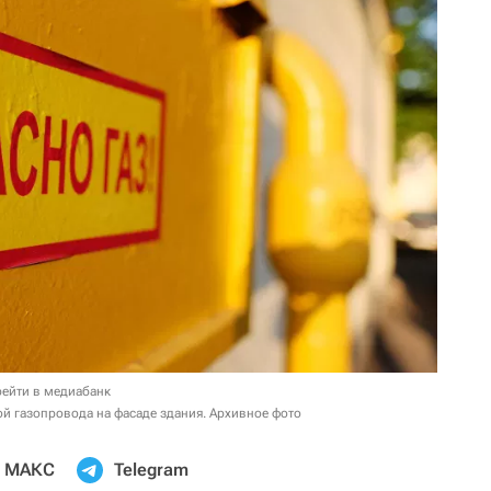
ейти в медиабанк
й газопровода на фасаде здания. Архивное фото
МАКС
Telegram