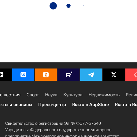
сшествия
Спорт
Наука
Культура
Недвижимость
Рели
кты и сервисы
Пресс-центр
Ria.ru в AppStore
Ria.ru в R
Свидетельство о регистрации Эл № ФС77-57640
Учредитель: Федеральное государственное унитарное
предприятие Международное информационное агентство