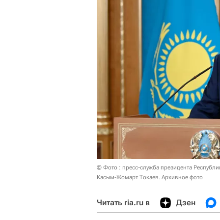
© Фото : пресс-служба президента Республи
Касым-Жомарт Токаев. Архивное фото
Читать ria.ru в
Дзен