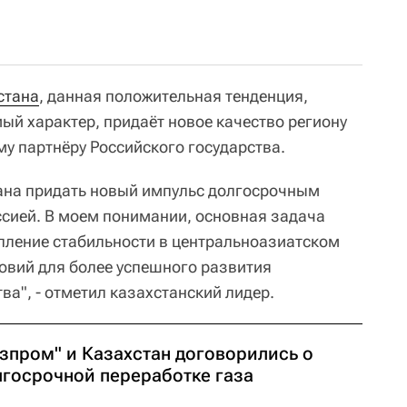
стана
, данная положительная тенденция,
ый характер, придаёт новое качество региону
му партнёру Российского государства.
ана придать новый импульс долгосрочным
сией. В моем понимании, основная задача
епление стабильности в центральноазиатском
ловий для более успешного развития
а", - отметил казахстанский лидер.
азпром" и Казахстан договорились о
лгосрочной переработке газа