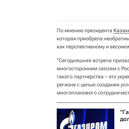
По мнению президента
Казах
которая приобрела необратим
как перспективному и весомо
"Сегодняшняя встреча призв
многосторонним связям с Рос
такого партнерства – это укр
регионе с целью создания ус
многопланового сотрудничеств
"Г
до