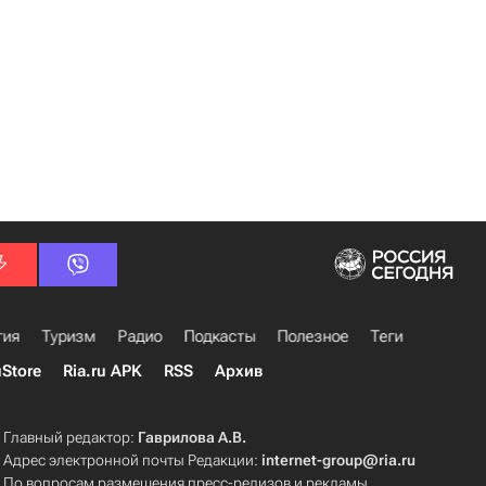
гия
Туризм
Радио
Подкасты
Полезное
Теги
uStore
Ria.ru APK
RSS
Архив
Главный редактор:
Гаврилова А.В.
Адрес электронной почты Редакции:
internet-group@ria.ru
По вопросам размещения пресс-релизов и рекламы