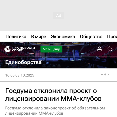
Политика
В мире
Экономика
Общество
Про
Матч-центр
Единоборства
16:00 08.10.2025
Госдума отклонила проект о
лицензировании ММА-клубов
Госдума отклонила законопроект об обязательном
лицензировании ММА-клубов