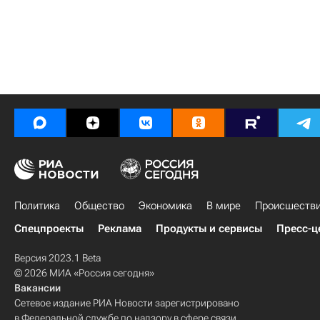
Политика
Общество
Экономика
В мире
Происшеств
Спецпроекты
Реклама
Продукты и сервисы
Пресс-ц
Версия 2023.1 Beta
© 2026 МИА «Россия сегодня»
Вакансии
Сетевое издание РИА Новости зарегистрировано
в Федеральной службе по надзору в сфере связи,