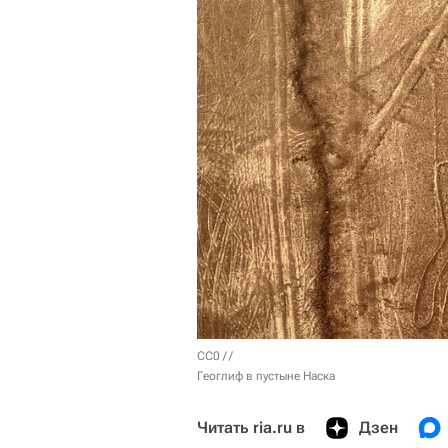
CC0
/ /
Геоглиф в пустыне Наска
Читать ria.ru в
Дзен