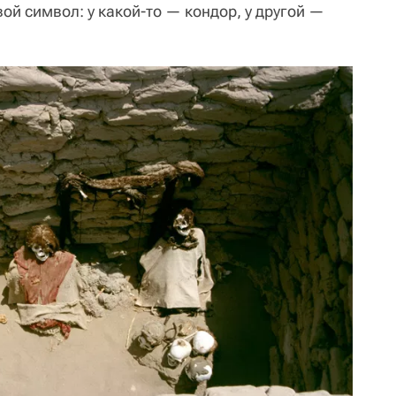
вой символ: у какой-то — кондор, у другой —