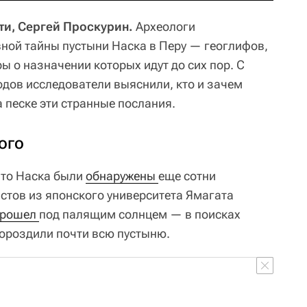
ти, Сергей Проскурин.
Археологи
вной тайны пустыни Наска в Перу — геоглифов,
ы о назначении которых идут до сих пор. С
дов исследователи выяснили, кто и зачем
 песке эти странные послания.
ого
лато Наска были
обнаружены 
еще сотни
истов из японского университета Ямагата
рошел 
под палящим солнцем — в поисках
ороздили почти всю пустыню.